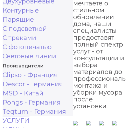
Двухуровневые
мечтаете о
стильном
Контурные
обновлении
Парящие
дома, наши
С подсветкой
специалисты
предоставят
С треками
полный спектр
С фотопечатью
услуг - от
Световые линии
консультации и
выбора
Производители
материалов до
Clipso - Франция
профессиональ
Descor - Германия
монтажа и
уборки мусора
MSD - Китай
после
Pongs - Германия
установки.
Teqtum - Германия
УСЛУГИ