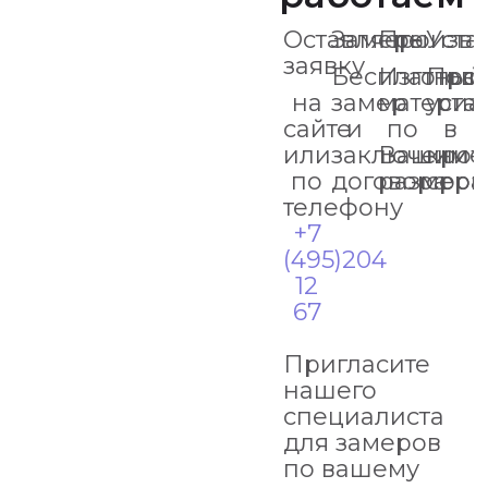
Оставляете
Замеры
Произво
Уста
заявку
Бесплатный
Изготов
Про
на
замер
материа
уста
сайте
и
по
в
или
заключение
Вашим
кро
по
договора
размер
срок
телефону
+7
(495)204
12
67
Пригласите
нашего
специалиста
для замеров
по вашему