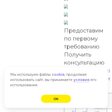
Предоставим
по первому
требованию
Получить
консультацию
Натяжные
Натяжные
Натяжн
Мы используем файлы
cookie
, продолжая
потолки
потолки
потолки
использовать сайт, вы принимаете
условия
его
использования.
Teqtum
20
со
кв
световы
от
ОК
м
линиям
1100