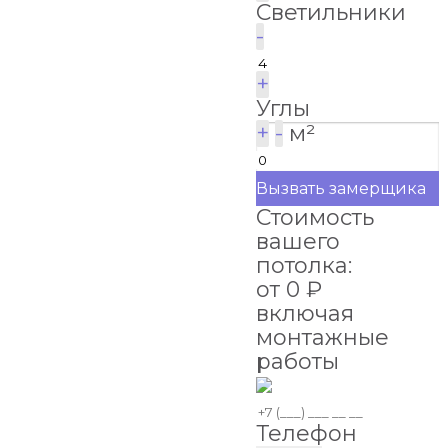
Светильники
-
+
Углы
+
-
м²
Вызвать замерщика
Стоимость
вашего
потолка:
от
0
₽
включая
монтажные
работы
Телефон