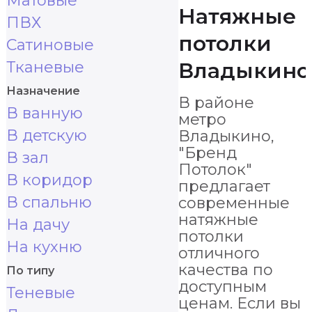
Матовые
Натяжные
ПВХ
потолки
Сатиновые
Тканевые
Владыкино
Назначение
В районе
В ванную
метро
В детскую
Владыкино,
"Бренд
В зал
Потолок"
В коридор
предлагает
В спальню
современные
натяжные
На дачу
потолки
На кухню
отличного
качества по
По типу
доступным
Теневые
ценам. Если вы