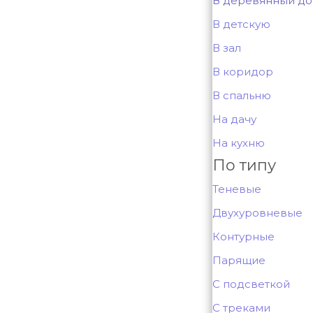
В деревянный д
В детскую
В зал
В коридор
В спальню
На дачу
На кухню
По типу
Теневые
Двухуровневые
Контурные
Парящие
С подсветкой
С треками