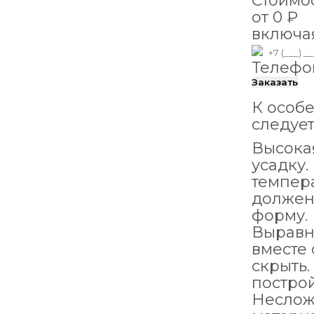
Стоимос
от
0
₽
включа
Телефо
Заказать
К особ
следуе
Высокая
усадку.
темпер
должен
форму.
Выравн
вместе
скрыть.
построй
Неслож