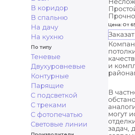
Неслож
В коридор
Просто
Прочнос
В спальню
Цена:
От 6
На дачу
Заказат
На кухню
Компан
По типу
потолки
Теневые
качеств
и комп
Двухуровневые
района
Контурные
Парящие
В частн
С подсветкой
обстано
С треками
аналоги
могут 
С фотопечатью
отделк
Световые линии
задач,
Производители