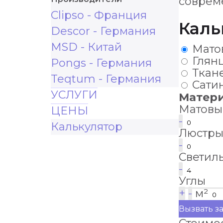
соврем
Clipso - Франция
Каль
Descor - Германия
MSD - Китай
Мато
Глян
Pongs - Германия
Ткан
Teqtum - Германия
Сати
УСЛУГИ
Матер
Матовы
ЦЕНЫ
-
Калькулятор
Люстр
-
Светил
-
Углы
+
-
м²
Вызвать 