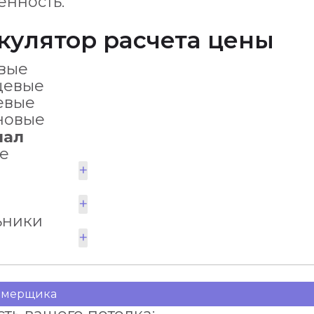
енность.
кулятор расчета цены
вые
цевые
евые
новые
иал
е
+
ы
+
ьники
+
замерщика