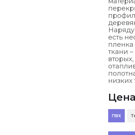
материа
перекр
профил
деревя
Наряду
есть не
пленка 
ткани –
вторых,
отаплив
полотн
низких 
Цен
ПВХ
Т