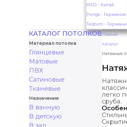
MSD - Китай
Pongs - Германия
Teqtum - Германи
КАТАЛОГ ПОТОЛКОВ
Главная
Материал потолка
Каталог
Глянцевые
Натяжные п
Матовые
Натя
ПВХ
Сатиновые
Натяжн
класси
Тканевые
легко п
Назначение
сруба.
В ванную
Особе
Стильн
В детскую
Скрыти
В зал