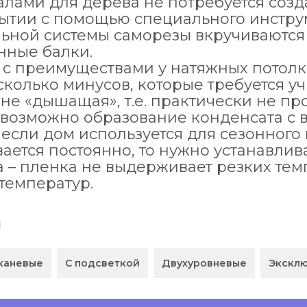
лами для дерева не потребуется созда
ытии с помощью специального инстру
ьной системы саморезы вкручиваются
нные балки.
 с преимуществами у натяжных потолк
сколько минусов, которые требуется у
не «дышащая», т.е. практически не про
 возможно образование конденсата с 
 если дом используется для сезонного
ается постоянно, то нужно устанавлив
а – пленка не выдерживает резких те
температур.
а
каневые
С подсветкой
Двухуровневые
Экскл