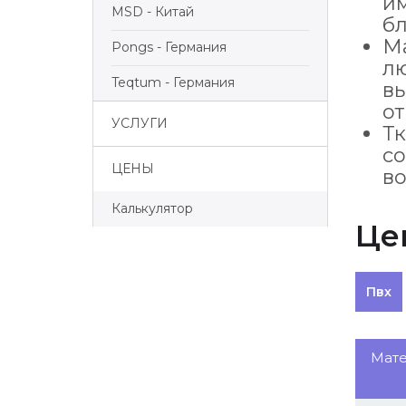
им
MSD - Китай
бл
Ма
Pongs - Германия
л
Teqtum - Германия
в
от
УСЛУГИ
Тк
со
ЦЕНЫ
в
Калькулятор
Це
Пвх
Мат