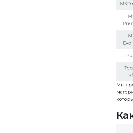
MSD C
M
Pre
M
Evol
Po
Te
K
Мы пре
матери
которы
Ка