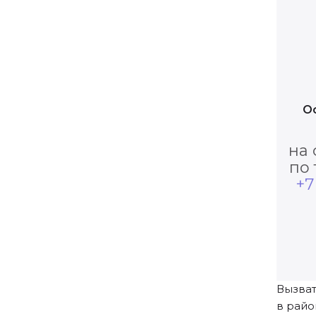
О
на 
по
+7
Вызват
в райо