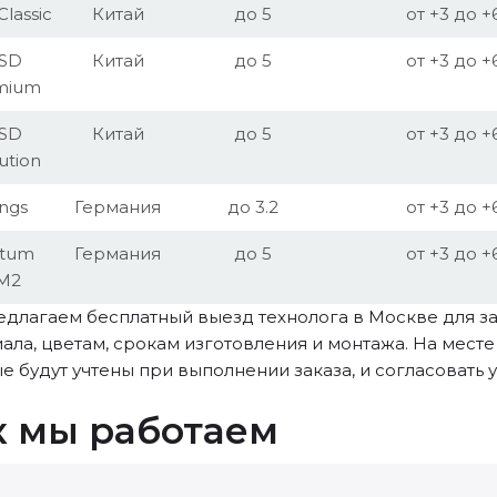
lassic
Китай
до 5
от +3 до +
SD
Китай
до 5
от +3 до +
mium
SD
Китай
до 5
от +3 до +
ution
ngs
Германия
до 3.2
от +3 до +
qtum
Германия
до 5
от +3 до +
M2
длагаем бесплатный выезд технолога в Москве для за
ала, цветам, срокам изготовления и монтажа. На мест
е будут учтены при выполнении заказа, и согласовать 
к мы работаем