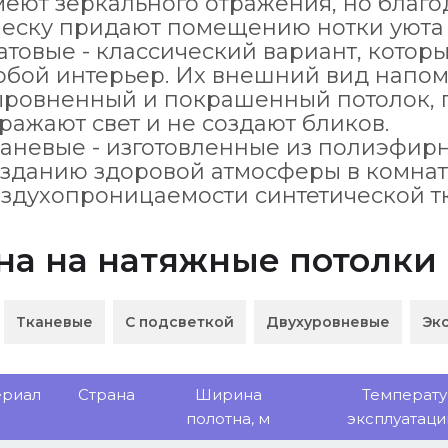
еют зеркального отражения, но благо
еску придают помещению нотки уюта 
товые - классический вариант, котор
юбой интерьер. Их внешний вид напо
ыровненный и покрашенный потолок, п
ражают свет и не создают бликов.
аневые - изготовленные из полиэфирн
зданию здоровой атмосферы в комнате
оздухопроницаемости синтетической т
на на натяжные потолки
Тканевые
С подсветкой
Двухуровневые
Эк
ериал
Страна
Ширина
Температу
полотна, м
эксплуатации