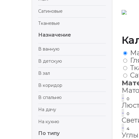
Сатиновые
Тканевые
Назначение
Ка
В ванную
М
Гл
В детскую
Тк
В зал
Са
Мат
В коридор
Мат
-
В спальню
Люс
На дачу
-
Свет
На кухню
-
По типу
Углы