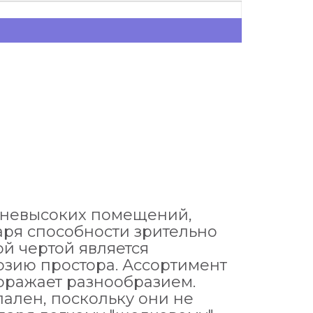
и невысоких помещений,
аря способности зрительно
ой чертой является
зию простора. Ассортимент
поражает разнообразием.
пален, поскольку они не