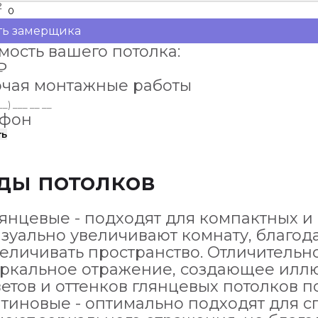
²
ть замерщика
мость вашего потолка:
₽
чая монтажные работы
ефон
ть
ды потолков
янцевые - подходят для компактных 
зуально увеличивают комнату, благод
еличивать пространство. Отличительн
еркальное отражение, создающее иллю
етов и оттенков глянцевых потолков 
тиновые - оптимально подходят для с