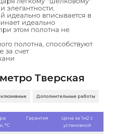
даря легкому "шелковому"
и элегантности.
ый идеально вписывается в
минает идеально
ри этом полотна не
ого полотна, способствуют
 за счет
кани
 метро Тверская
склюзивные
Дополнительные работы
ра
Гарантия
Цена за 1м2 с
, °С
установкой