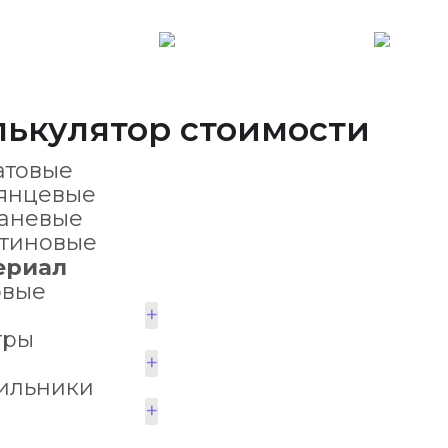
лькулятор стоимости
атовые
янцевые
аневые
тиновые
ериал
овые
+
тры
+
ильники
+