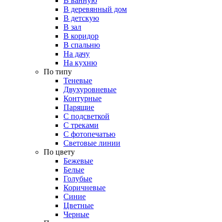
В ванную
В деревянный дом
В детскую
В зал
В коридор
В спальню
На дачу
На кухню
По типу
Теневые
Двухуровневые
Контурные
Парящие
С подсветкой
С треками
С фотопечатью
Световые линии
По цвету
Бежевые
Белые
Голубые
Коричневые
Синие
Цветные
Черные