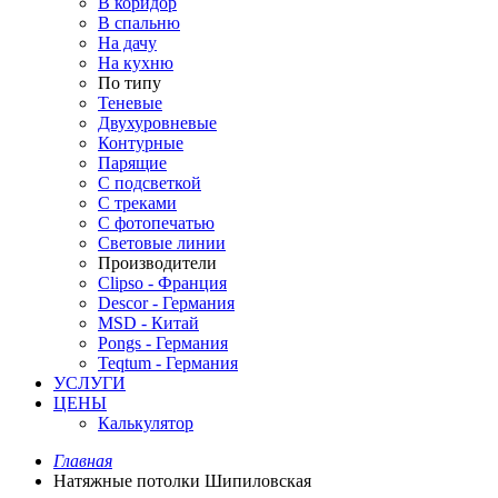
В коридор
В спальню
На дачу
На кухню
По типу
Теневые
Двухуровневые
Контурные
Парящие
С подсветкой
С треками
С фотопечатью
Световые линии
Производители
Clipso - Франция
Descor - Германия
MSD - Китай
Pongs - Германия
Teqtum - Германия
УСЛУГИ
ЦЕНЫ
Калькулятор
Главная
Натяжные потолки Шипиловская