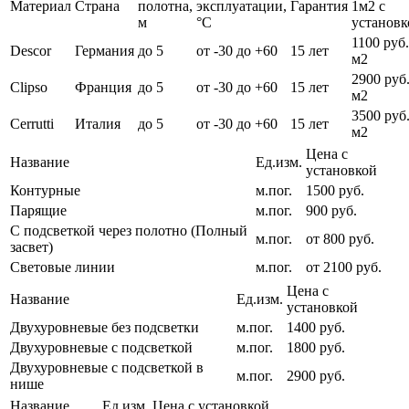
Материал
Страна
полотна,
эксплуатации,
Гарантия
1м2 с
м
°С
установк
1100 руб.
Descor
Германия
до 5
от -30 до +60
15 лет
м2
2900 руб.
Clipso
Франция
до 5
от -30 до +60
15 лет
м2
3500 руб.
Cerrutti
Италия
до 5
от -30 до +60
15 лет
м2
Цена с
Название
Ед.изм.
установкой
Контурные
м.пог.
1500 руб.
Парящие
м.пог.
900 руб.
С подсветкой через полотно (Полный
м.пог.
от 800 руб.
засвет)
Световые линии
м.пог.
от 2100 руб.
Цена с
Название
Ед.изм.
установкой
Двухуровневые без подсветки
м.пог.
1400 руб.
Двухуровневые с подсветкой
м.пог.
1800 руб.
Двухуровневые с подсветкой в
м.пог.
2900 руб.
нише
Название
Ед.изм.
Цена с установкой