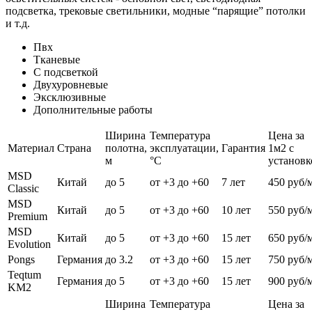
подсветка, трековые светильники, модные “парящие” потолки
и т.д.
Пвх
Тканевые
С подсветкой
Двухуровневые
Эксклюзивные
Дополнительные работы
Ширина
Температура
Цена за
Материал
Страна
полотна,
эксплуатации,
Гарантия
1м2 с
м
°С
установк
MSD
Китай
до 5
от +3 до +60
7 лет
450 руб/
Classic
MSD
Китай
до 5
от +3 до +60
10 лет
550 руб/
Premium
MSD
Китай
до 5
от +3 до +60
15 лет
650 руб/
Evolution
Pongs
Германия
до 3.2
от +3 до +60
15 лет
750 руб/
Teqtum
Германия
до 5
от +3 до +60
15 лет
900 руб/
KM2
Ширина
Температура
Цена за