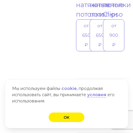
натяжные
натяжные
потолки
потолки
потолки
Clipso
от
от
от
650
650
900
₽
₽
₽
Мы используем файлы
cookie
, продолжая
использовать сайт, вы принимаете
условия
его
Оставьте
использования.
заявку
на
замер
ОК