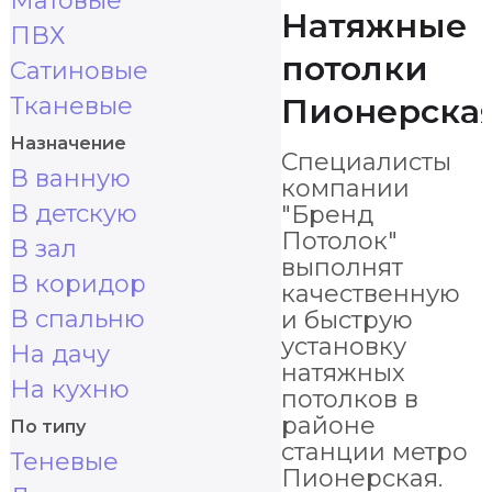
Матовые
Натяжные
ПВХ
потолки
Сатиновые
Тканевые
Пионерска
Назначение
Специалисты
В ванную
компании
В детскую
"Бренд
Потолок"
В зал
выполнят
В коридор
качественную
В спальню
и быструю
установку
На дачу
натяжных
На кухню
потолков в
районе
По типу
станции метро
Теневые
Пионерская.