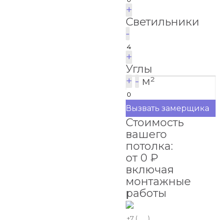
+
Светильники
-
+
Углы
+
-
м²
Вызвать замерщика
Стоимость
вашего
потолка:
от
0
₽
включая
монтажные
работы