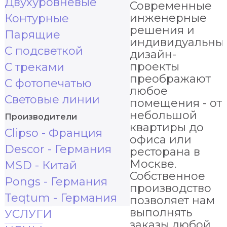
Двухуровневые
Современные
инженерные
Контурные
решения и
Парящие
индивидуальны
С подсветкой
дизайн-
проекты
С треками
преображают
С фотопечатью
любое
Световые линии
помещения - от
небольшой
Производители
квартиры до
Clipso - Франция
офиса или
Descor - Германия
ресторана в
Москве.
MSD - Китай
Собственное
Pongs - Германия
производство
Teqtum - Германия
позволяет нам
выполнять
УСЛУГИ
заказы любой