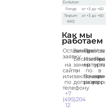
Evolution
Pongs
от +3 до +60
Teqtum
от +3 до +60
KM2
Как мы
работаем
Оставляете
Замеры
Произво
Уста
заявку
Бесплатный
Изготов
Про
на
замер
материа
уста
сайте
и
по
в
или
заключение
Вашим
кро
по
договора
размер
срок
телефону
+7
(495)204
12