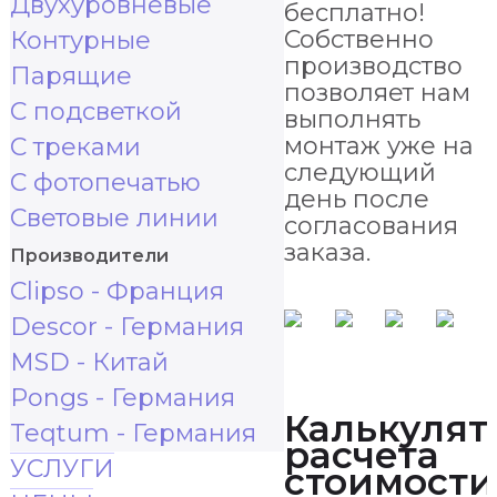
Двухуровневые
бесплатно!
Собственно
Контурные
производство
Парящие
позволяет нам
С подсветкой
выполнять
монтаж уже на
С треками
следующий
С фотопечатью
день после
Световые линии
согласования
заказа.
Производители
Clipso - Франция
Descor - Германия
MSD - Китай
Pongs - Германия
Калькулят
Teqtum - Германия
расчета
УСЛУГИ
стоимости