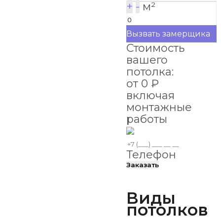
+
-
м²
Вызвать замерщика
Стоимость
вашего
потолка:
от
0
₽
включая
монтажные
работы
Телефон
Заказать
Виды
потолков