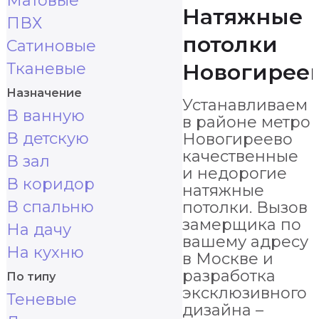
Матовые
Натяжные
ПВХ
потолки
Сатиновые
Тканевые
Новогирее
Назначение
Устанавливаем
В ванную
в районе метро
В детскую
Новогиреево
качественные
В зал
и недорогие
В коридор
натяжные
В спальню
потолки. Вызов
замерщика по
На дачу
вашему адресу
На кухню
в Москве и
разработка
По типу
эксклюзивного
Теневые
дизайна –