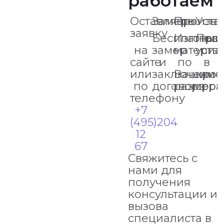
работаем
Оставляете
Замеры
Произво
Уста
заявку
Бесплатный
Изготов
Про
на
замер
материа
уста
сайте
и
по
в
или
заключение
Вашим
кро
по
договора
размер
срок
телефону
+7
(495)204
12
67
Свяжитесь с
нами для
получения
консультации и
вызова
специалиста в