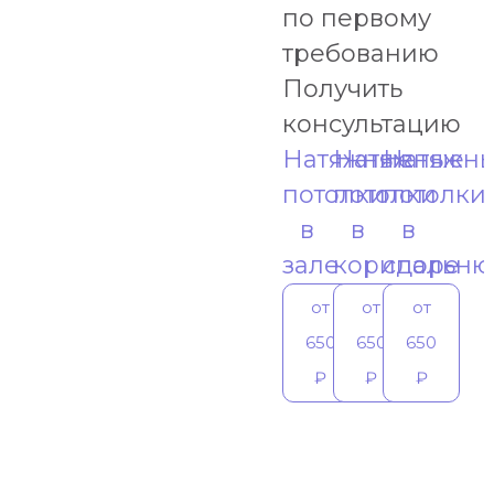
по первому
требованию
Получить
консультацию
Натяжные
Натяжные
Натяжн
потолки
потолки
потолки
в
в
в
зале
коридоре
спальню
от
от
от
650
650
650
₽
₽
₽