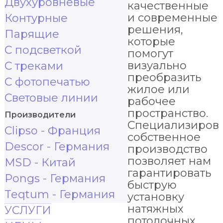
Двухуровневые
качественные
и современные
Контурные
решения,
Парящие
которые
С подсветкой
помогут
визуально
С треками
преобразить
С фотопечатью
жилое или
Световые линии
рабочее
пространство.
Производители
Специализиров
Clipso - Франция
собственное
Descor - Германия
производство
позволяет нам
MSD - Китай
гарантировать
Pongs - Германия
быструю
Teqtum - Германия
установку
натяжных
УСЛУГИ
потолочных