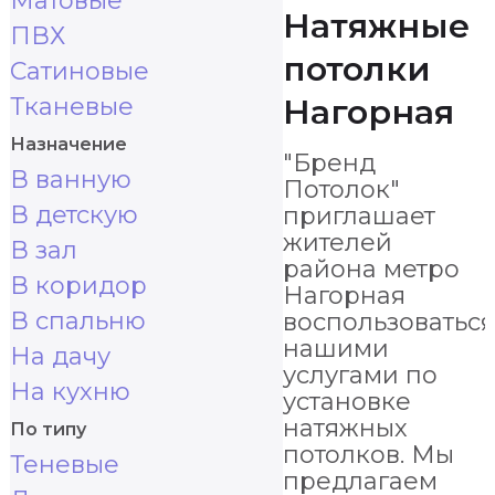
Матовые
Натяжные
ПВХ
потолки
Сатиновые
Тканевые
Нагорная
Назначение
"Бренд
В ванную
Потолок"
В детскую
приглашает
жителей
В зал
района метро
В коридор
Нагорная
В спальню
воспользоваться
нашими
На дачу
услугами по
На кухню
установке
натяжных
По типу
потолков. Мы
Теневые
предлагаем