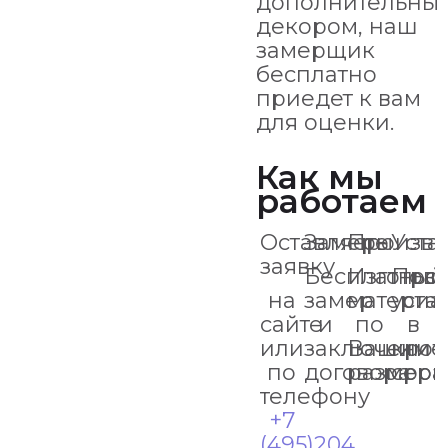
дополнительны
декором, наш
замерщик
бесплатно
приедет к вам
для оценки.
Как мы
работаем
Оставляете
Замеры
Произво
Уста
заявку
Бесплатный
Изготов
Про
на
замер
материа
уста
сайте
и
по
в
или
заключение
Вашим
кро
по
договора
размер
срок
телефону
+7
(495)204