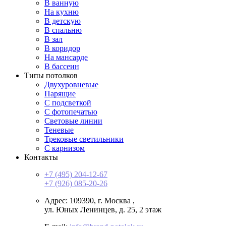
В ванную
На кухню
В детскую
В спальню
В зал
В коридор
На мансарде
В бассеин
Типы потолков
Двухуровневые
Парящие
С подсветкой
С фотопечатью
Световые линии
Теневые
Трековые светильники
С карнизом
Контакты
+7 (495) 204-12-67
+7 (926) 085-20-26
Адрес: 109390,
г. Москва
,
ул. Юных Ленинцев, д. 25, 2 этаж