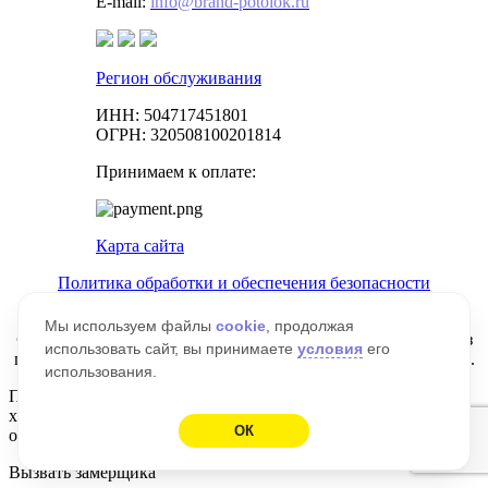
E-mail:
info@brand-potolok.ru
Регион обслуживания
ИНН: 504717451801
ОГРН: 320508100201814
Принимаем к оплате:
Карта сайта
Политика обработки и обеспечения безопасности
персональных данных Управление cookies.
Мы используем файлы
cookie
, продолжая
© 2025 – brand-potolok.ru. Копирование материалов сайта без
использовать сайт, вы принимаете
условия
его
письменного разрешения правообладателя строго запрещено.
использования.
Представленная на сайте информация носит справочный
характер. Информация на сайте не является публичной
ОК
офертой, определяемой положениями Статьи 437 ГК РФ.
Вызвать
замерщика