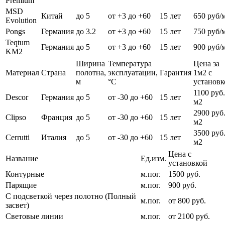
Premium
MSD
Китай
до 5
от +3 до +60
15 лет
650 руб/
Evolution
Pongs
Германия
до 3.2
от +3 до +60
15 лет
750 руб/
Teqtum
Германия
до 5
от +3 до +60
15 лет
900 руб/
KM2
Ширина
Температура
Цена за
Материал
Страна
полотна,
эксплуатации,
Гарантия
1м2 с
м
°С
установк
1100 руб.
Descor
Германия
до 5
от -30 до +60
15 лет
м2
2900 руб.
Clipso
Франция
до 5
от -30 до +60
15 лет
м2
3500 руб.
Cerrutti
Италия
до 5
от -30 до +60
15 лет
м2
Цена с
Название
Ед.изм.
установкой
Контурные
м.пог.
1500 руб.
Парящие
м.пог.
900 руб.
С подсветкой через полотно (Полный
м.пог.
от 800 руб.
засвет)
Световые линии
м.пог.
от 2100 руб.