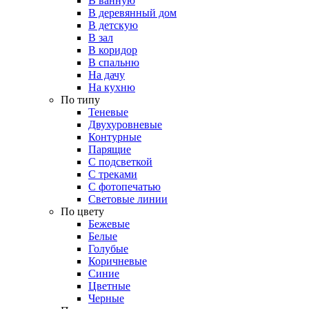
В ванную
В деревянный дом
В детскую
В зал
В коридор
В спальню
На дачу
На кухню
По типу
Теневые
Двухуровневые
Контурные
Парящие
С подсветкой
С треками
С фотопечатью
Световые линии
По цвету
Бежевые
Белые
Голубые
Коричневые
Синие
Цветные
Черные