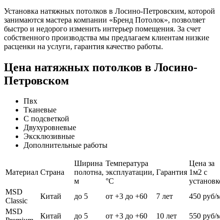
Установка натяжных потолков в Лосино-Петровским, которой
занимаются мастера компании «Бренд Потолок», позволяет
быстро и недорого изменить интерьер помещения. За счет
собственного производства мы предлагаем клиентам низкие
расценки на услуги, гарантия качество работы.
Цена натяжных потолков в Лосино-
Петровском
Пвх
Тканевые
С подсветкой
Двухуровневые
Эксклюзивные
Дополнительные работы
Ширина
Температура
Цена за
Материал
Страна
полотна,
эксплуатации,
Гарантия
1м2 с
м
°С
установк
MSD
Китай
до 5
от +3 до +60
7 лет
450 руб/
Classic
MSD
Китай
до 5
от +3 до +60
10 лет
550 руб/