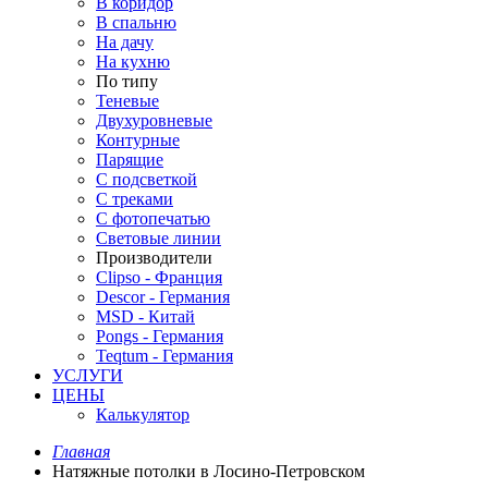
В коридор
В спальню
На дачу
На кухню
По типу
Теневые
Двухуровневые
Контурные
Парящие
С подсветкой
С треками
С фотопечатью
Световые линии
Производители
Clipso - Франция
Descor - Германия
MSD - Китай
Pongs - Германия
Teqtum - Германия
УСЛУГИ
ЦЕНЫ
Калькулятор
Главная
Натяжные потолки в Лосино-Петровском