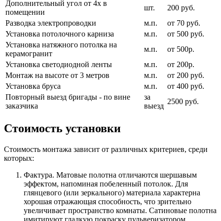
Дополнительный угол от 4х в
шт.
200 руб.
помещении
Разводка электропроводки
м.п.
от 70 руб.
Установка потолочного карниза
м.п.
от 500 руб.
Установка натяжного потолка на
м.п.
от 500р.
керамогранит
Установка светодиодной ленты
м.п.
от 200р.
Монтаж на высоте от 3 метров
м.п.
от 200 руб.
Установка бруса
м.п.
от 400 руб.
Повторный выезд бригады - по вине
за
2500 руб.
заказчика
выезд
Стоимость установки
Стоимость монтажа зависит от различных критериев, среди
которых:
Фактура. Матовые полотна отличаются шершавым
эффектом, напоминая побеленный потолок. Для
глянцевого (или зеркального) материала характерна
хорошая отражающая способность, что зрительно
увеличивает пространство комнаты. Сатиновые полотна
имитируют гладкую покраску пульверизатором,