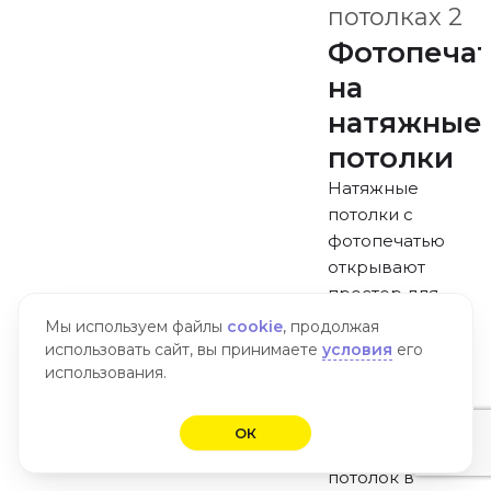
Фотопеча
на
натяжные
потолки
Натяжные
потолки с
фотопечатью
открывают
простор для
воплощения
Мы используем файлы
cookie
, продолжая
самых смелых
использовать сайт, вы принимаете
условия
его
дизайнерских
использования.
решений. Они
превращают
ОК
обычный
потолок в