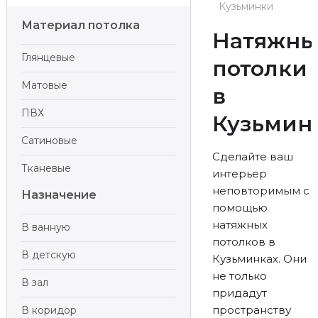
Кузьминки
Материал потолка
Натяжны
Глянцевые
потолки
Матовые
в
ПВХ
Кузьмин
Сатиновые
Сделайте ваш
Тканевые
интерьер
неповторимым с
Назначение
помощью
натяжных
В ванную
потолков в
В детскую
Кузьминках. Они
не только
В зал
придадут
пространству
В коридор