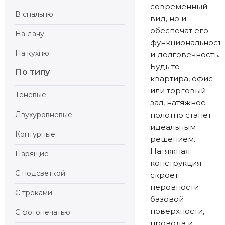
современный
В спальню
вид, но и
обеспечат его
На дачу
функциональност
На кухню
и долговечность.
Будь то
По типу
квартира, офис
или торговый
Теневые
зал, натяжное
Двухуровневые
полотно станет
идеальным
Контурные
решением.
Натяжная
Парящие
конструкция
С подсветкой
скроет
неровности
С треками
базовой
поверхности,
С фотопечатью
провода и