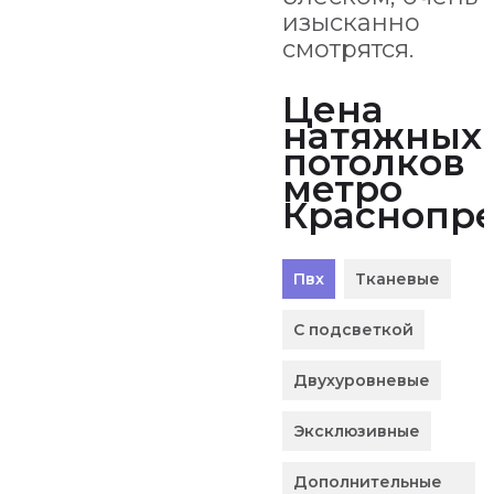
изысканно
смотрятся.
Цена
натяжных
потолков
метро
Краснопр
Пвх
Тканевые
С подсветкой
Двухуровневые
Эксклюзивные
Дополнительные