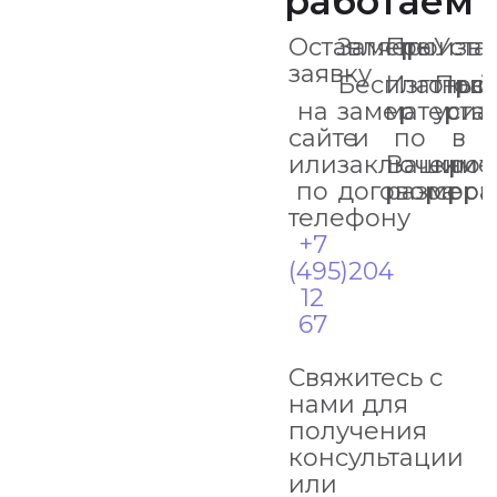
работаем
Оставляете
Замеры
Произво
Уста
заявку
Бесплатный
Изготов
Про
на
замер
материа
уста
сайте
и
по
в
или
заключение
Вашим
кро
по
договора
размер
срок
телефону
+7
(495)204
12
67
Свяжитесь с
нами для
получения
консультации
или