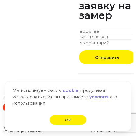
заявку
на
замер
Отправить
Мы используем файлы
cookie
, продолжая
Вызов замерщика
использовать сайт, вы принимаете
условия
его
использования.
Оставить отзыв
ОК
Материалы
Назначение