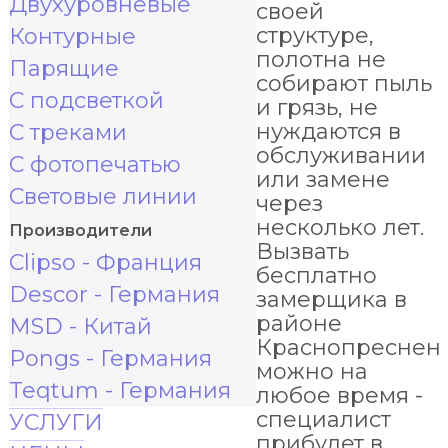
Двухуровневые
своей
структуре,
Контурные
полотна не
Парящие
собирают пыль
С подсветкой
и грязь, не
нуждаются в
С треками
обслуживании
С фотопечатью
или замене
Световые линии
через
несколько лет.
Производители
Вызвать
Clipso - Франция
бесплатно
Descor - Германия
замерщика в
районе
MSD - Китай
Краснопреснен
Pongs - Германия
можно на
Teqtum - Германия
любое время -
специалист
УСЛУГИ
прибудет в