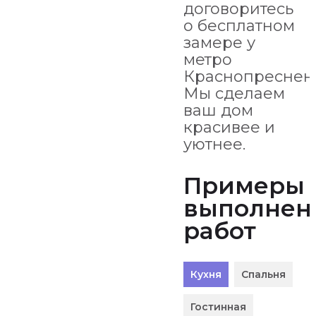
договоритесь
о бесплатном
замере у
метро
Краснопресненс
Мы сделаем
ваш дом
красивее и
уютнее.
Примеры
выполнен
работ
Кухня
Спальня
Гостинная