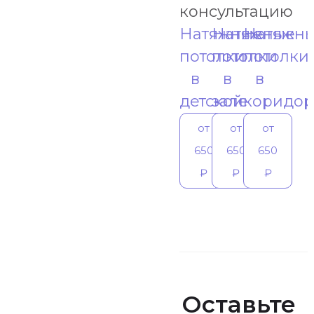
консультацию
Натяжные
Натяжные
Натяжн
потолки
потолки
потолки
в
в
в
детской
зале
коридо
от
от
от
650
650
650
₽
₽
₽
Оставьте