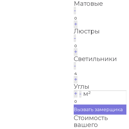
Матовые
-
+
Люстры
-
+
Светильники
-
+
Углы
+
-
м²
Вызвать замерщика
Стоимость
вашего