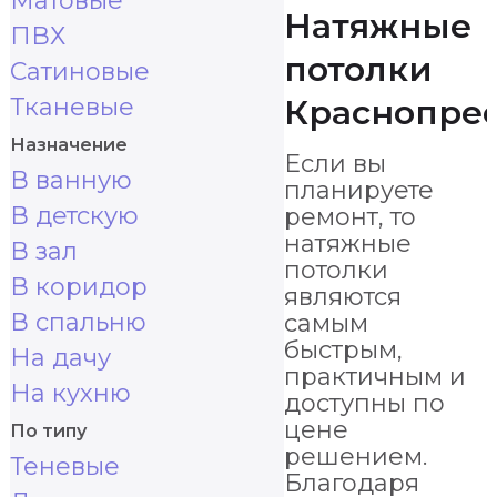
Матовые
Натяжные
ПВХ
потолки
Сатиновые
Тканевые
Краснопре
Назначение
Если вы
В ванную
планируете
В детскую
ремонт, то
натяжные
В зал
потолки
В коридор
являются
В спальню
самым
быстрым,
На дачу
практичным и
На кухню
доступны по
цене
По типу
решением.
Теневые
Благодаря