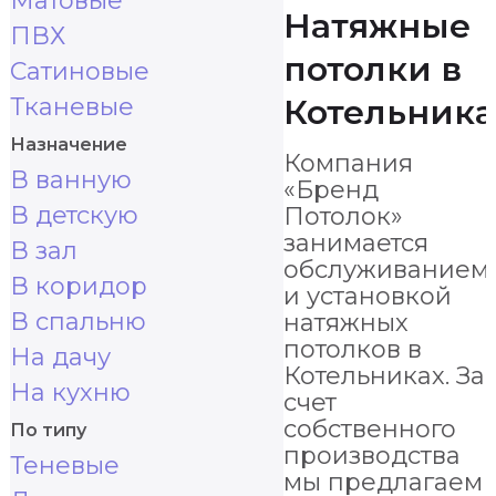
Матовые
Натяжные
ПВХ
потолки в
Сатиновые
Тканевые
Котельника
Назначение
Компания
В ванную
«Бренд
В детскую
Потолок»
занимается
В зал
обслуживанием
В коридор
и установкой
В спальню
натяжных
потолков в
На дачу
Котельниках. За
На кухню
счет
собственного
По типу
производства
Теневые
мы предлагаем