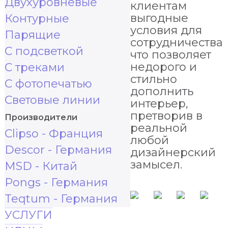
Двухуровневые
клиентам
выгодные
Контурные
условия для
Парящие
сотрудничества,
С подсветкой
что позволяет
недорого и
С треками
стильно
С фотопечатью
дополнить
Световые линии
интерьер,
претворив в
Производители
реальной
Clipso - Франция
любой
Descor - Германия
дизайнерский
замысел.
MSD - Китай
Pongs - Германия
Teqtum - Германия
УСЛУГИ