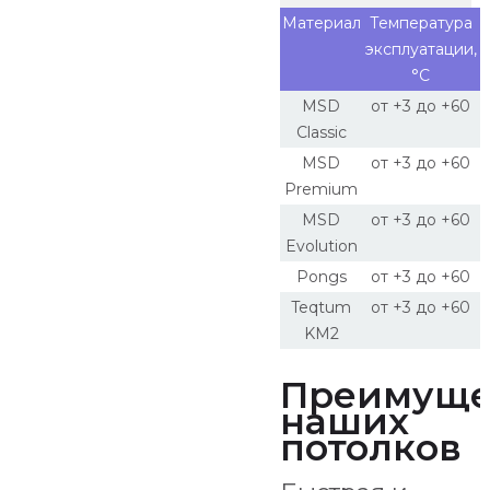
Материал
Температура
эксплуатации,
°С
MSD
от +3 до +60
Classic
MSD
от +3 до +60
Premium
MSD
от +3 до +60
Evolution
Pongs
от +3 до +60
Teqtum
от +3 до +60
KM2
Преимуще
наших
потолков