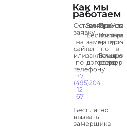
Как мы
работаем
Оставляете
Замеры
Произво
Уста
заявку
Бесплатный
Изготов
Про
на
замер
материа
уста
сайте
и
по
в
или
заключение
Вашим
кро
по
договора
размер
срок
телефону
+7
(495)204
12
67
Бесплатно
вызвать
замерщика