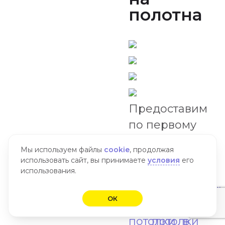
полотна
Предоставим
по первому
требованию
Мы используем файлы
cookie
, продолжая
Получить
использовать сайт, вы принимаете
условия
его
использования.
консультацию
Двухуровневые
Парящие
Натяжн
ОК
натяжные
натяжные
потолки
потолки
потолки
в