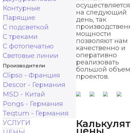
осуществляется
Контурные
на следующий
Парящие
день, так
производствен
С подсветкой
мощности
С треками
позволяют нам
С фотопечатью
качественно и
оперативно
Световые линии
реализовать
Производители
большой объем
Clipso - Франция
проектов.
Descor - Германия
MSD - Китай
Pongs - Германия
Teqtum - Германия
Калькулят
УСЛУГИ
цены
ЦЕНЫ