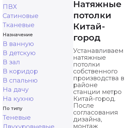
Натяжные
ПВХ
потолки
Сатиновые
Тканевые
Китай-
Назначение
город
В ванную
Устанавливаем
В детскую
натяжные
В зал
потолки
В коридор
собственного
производства в
В спальню
районе
На дачу
станции метро
На кухню
Китай-город.
После
По типу
согласования
Теневые
дизайна,
монтаж
Двухуровневые