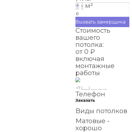
+
-
м²
Вызвать замерщика
Стоимость
вашего
потолка:
от
0
₽
включая
монтажные
работы
Телефон
Заказать
Виды потолков
Матовые -
хорошо